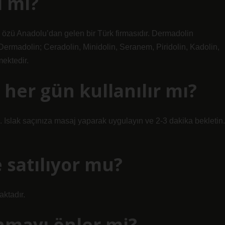
ı mı?
özü Anadolu’dan gelen bir Türk firmasıdır. Dermadolin
 Dermadolin; Ceradolin, Minidolin, Seranem, Piridolin, Kadolin,
mektedir.
her gün kullanılır mı?
. Islak saçınıza masaj yaparak uygulayın ve 2-3 dakika bekletin.
 satılıyor mu?
ktadır.
nmayı önler mi?