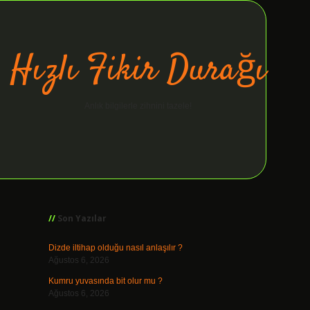
Hızlı Fikir Durağı
Anlık bilgilerle zihnini tazele!
Sidebar
ilbet giriş
Son Yazılar
Dizde iltihap olduğu nasıl anlaşılır ?
Ağustos 6, 2026
Kumru yuvasında bit olur mu ?
Ağustos 6, 2026