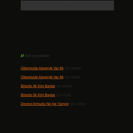
Son yorumlar
Ülkemizde Alageyik Var Mı
için
admin
Ülkemizde Alageyik Var Mı
için
Sinan
Bilardo Ilk Kim Başlar
için
admin
Bilardo Ilk Kim Başlar
için
Uçan
Deveci Armudu Ne Işe Yarıyor
için
admin