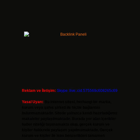
Reklam ve İletişim:
Skype: live:.cid.575569c608265c69
Yasal Uyarı:
Bu internet sitesi, herhangi bir marka,
kurum veya şahıs şirketi ile hiçbir bağlantısı
bulunmamaktadır. Sitede yalnızca kendi hazırladığımız
makaleler paylaşılmaktadır. Burada yer alan içerikler
haber niteliği taşımamakta olup, gerçek kurum ve
kişiler hakkında paylaşım yapılmamaktadır. Gerçek
kurum ve kişiler ile isim benzerlikleri tamamen