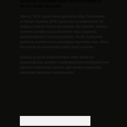
tesadüfidir. Sitemizdeki bilgiler taslak halindedir ve
tavsiye niteliği taşımazlar.
Sitemiz, 5651 Sayılı Kanun gereğince Bilgi Teknolojileri
ve İletişim Kurumu (BTK) tarafından onaylanmış bir Yer
.
Sağlayıcı olarak hizmet vermektedir. Bu nedenle, sitedeki
içerikleri proaktif olarak denetleme veya araştırma
yükümlülüğümüz bulunmamaktadır. Ancak, üyelerimiz
yazdıkları içeriklerin sorumluluğunu taşımakta olup, siteye
üye olarak bu sorumluluğu kabul etmiş sayılırlar.
Hukuka ve yasal düzenlemelere aykırı olduğunu
düşündüğünüz içerikleri,
backlinkpanelicomtr@gmail.com
adresine bildirmeniz halinde, ilgili içerikler yasal süre
içerisinde sitemizden kaldırılacaktır.
Arama