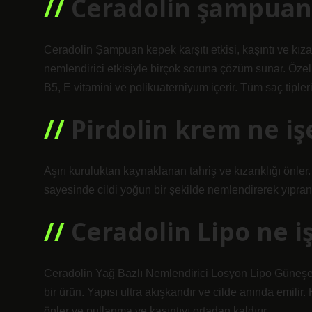
Ceradolin şampuan
Ceradolin Şampuan kepek karşıtı etkisi, kaşıntı ve kıza
nemlendirici etkisiyle birçok soruna çözüm sunar. Özel
B5, E vitamini ve polikuaterniyum içerir. Tüm saç tipler
Pirdolin krem ne iş
Aşırı kuruluktan kaynaklanan tahriş ve kızarıklığı önler.
sayesinde cildi yoğun bir şekilde nemlendirerek yıpran
Ceradolin Lipo ne i
Ceradolin Yağ Bazlı Nemlendirici Losyon Lipo Güneşe m
bir ürün. Yapısı ultra akışkandır ve cilde anında emilir. 
önler ve pullanma ve kaşıntıyı ortadan kaldırır.