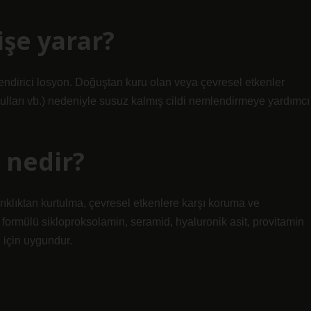
işe yarar?
emlendirici losyon. Doğuştan kuru olan veya çevresel etkenler
oşulları vb.) nedeniyle susuz kalmış cildi nemlendirmeye yardımcı
 nedir?
rıklıktan kurtulma, çevresel etkenlere karşı koruma ve
 formülü sikloproksolamin, seramid, hyaluronik asit, provitamin
i için uygundur.