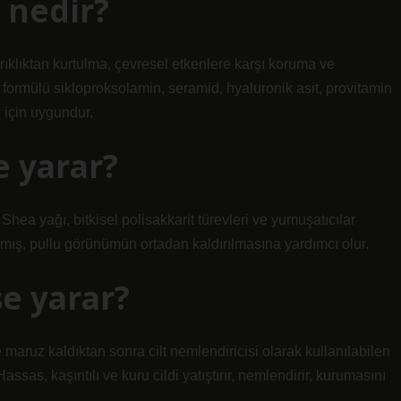
 nedir?
rıklıktan kurtulma, çevresel etkenlere karşı koruma ve
 formülü sikloproksolamin, seramid, hyaluronik asit, provitamin
i için uygundur.
e yarar?
 Shea yağı, bitkisel polisakkarit türevleri ve yumuşatıcılar
mış, pullu görünümün ortadan kaldırılmasına yardımcı olur.
şe yarar?
aruz kaldıktan sonra cilt nemlendiricisi olarak kullanılabilen
Hassas, kaşıntılı ve kuru cildi yatıştırır, nemlendirir, kurumasını