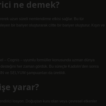
rici ne demek?
rerek uzun süreli nemlendirme etkisi sağlar. Bu tür
yen bir bariyer oluşturarak ciltte bir bariyer oluşturur. Kışın ve
kel – Cognis – uyumlu formüller konusunda uzman dünya
e desteğini her zaman gördük. Bu süreçte Kadolin’den sonra
N ve SELYUM şampuanları da üretildi.
işe yarar?
emlendirici losyon. Doğuştan kuru olan veya çevresel etkenler