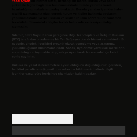
Yasal Uyarı:
Bu internet sitesi, herhangi bir marka, kurum veya şahıs
şirketi ile hiçbir bağlantısı bulunmamaktadır. Sitede yalnızca kendi
hazırladığımız makaleler paylaşılmaktadır. Burada yer alan içerikler haber
niteliği taşımamakta olup, gerçek kurum ve kişiler hakkında paylaşım
yapılmamaktadır. Gerçek kurum ve kişiler ile isim benzerlikleri tamamen
tesadüfidir. Sitemizdeki bilgiler taslak halindedir ve tavsiye niteliği
taşımazlar.
Sitemiz, 5651 Sayılı Kanun gereğince Bilgi Teknolojileri ve İletişim Kurumu
(BTK) tarafından onaylanmış bir Yer Sağlayıcı olarak hizmet vermektedir. Bu
nedenle, sitedeki içerikleri proaktif olarak denetleme veya araştırma
yükümlülüğümüz bulunmamaktadır. Ancak, üyelerimiz yazdıkları içeriklerin
sorumluluğunu taşımakta olup, siteye üye olarak bu sorumluluğu kabul
etmiş sayılırlar.
Hukuka ve yasal düzenlemelere aykırı olduğunu düşündüğünüz içerikleri,
backlinkpanelicomtr@gmail.com
adresine bildirmeniz halinde, ilgili
içerikler yasal süre içerisinde sitemizden kaldırılacaktır.
Arama