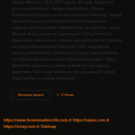
İletişim Merkezi “ALO 170”i günün 24 saati, haftanın 7
günü arayabilirsiniz. İletişim merkezimiz, Türkiye
Cumhuriyeti Çalışma ve Sosyal Güvenlik Bakanlığı, Sosyal
Güvenlik Kurumu ve Türkiye İş Kurumu tarafından
sağlanan tüm hizmetler hakkında bilgi ve çözümler sunar.
Maaşım eksik yatıyor ne yapmalıyım? SSI primleri hiç
ödenmeyen veya kısmen ödenen çalışanlar derhal Çalışma
ve Sosyal Güvenlik Bilgi Numarası 170’i arayarak bu
durumu bildirmelidir. Çalışma ve Sosyal Sigorta Kurumu
bu bildirimden hemen sonra teftişe başlayacaktır. Teftiş
görevlileri çalışanın iş yerine giderek bir soruşturma
yapacaktır. SGK maaş farkları ne zaman yatacak? Zamlı
maaş farkları ne zaman ödenecek?…
Maaşlar
Devamını okuyun
2 Yorum
Neden
Eksik
2023
https://www.forummadencilik.com.tr
https://vipeo.com.tr
https://sinay.com.tr
Sitemap