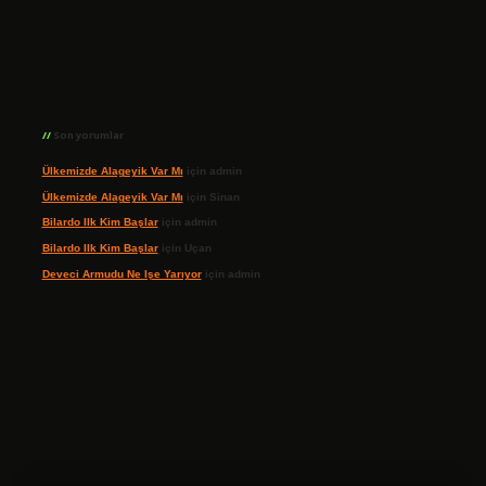
Son yorumlar
Ülkemizde Alageyik Var Mı
için
admin
Ülkemizde Alageyik Var Mı
için
Sinan
Bilardo Ilk Kim Başlar
için
admin
Bilardo Ilk Kim Başlar
için
Uçan
Deveci Armudu Ne Işe Yarıyor
için
admin
ilbet giriş