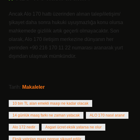
Ancak Alo 170 hattı üzerinden alınan talep/iletişim/
şikayet daha sonra hukuki uyuşmazlığa konu olursa
mahkemede gizlilik artık geçerli olmayacaktır. Son
olarak, Alo 170 iletişim merkezine dünyanın her
yerinden +90 216 170 11 22 numarası aranarak yurt
dışından ulaşmak mümkündür.
Tarih:
Makaleler
10 bin TL alan emekli maaşı ne kadar olacak
14 günlük maaş farkı ne zaman yatacak
ALO 170 nasıl aranır
Alo 172 nedir
Asgari ücret eksik yatarsa ne olur
Eksik yatırılan maaş nereye şikayet edilir