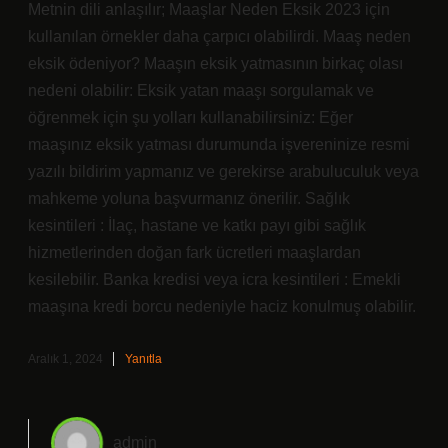
Metnin dili anlaşılır; Maaşlar Neden Eksik 2023 için
kullanılan örnekler daha çarpıcı olabilirdi. Maaş neden
eksik ödeniyor? Maaşın eksik yatmasının birkaç olası
nedeni olabilir: Eksik yatan maaşı sorgulamak ve
öğrenmek için şu yolları kullanabilirsiniz: Eğer
maaşınız eksik yatması durumunda işvereninize resmi
yazılı bildirim yapmanız ve gerekirse arabuluculuk veya
mahkeme yoluna başvurmanız önerilir. Sağlık
kesintileri : İlaç, hastane ve katkı payı gibi sağlık
hizmetlerinden doğan fark ücretleri maaşlardan
kesilebilir. Banka kredisi veya icra kesintileri : Emekli
maaşına kredi borcu nedeniyle haciz konulmuş olabilir.
Aralık 1, 2024
Yanıtla
admin