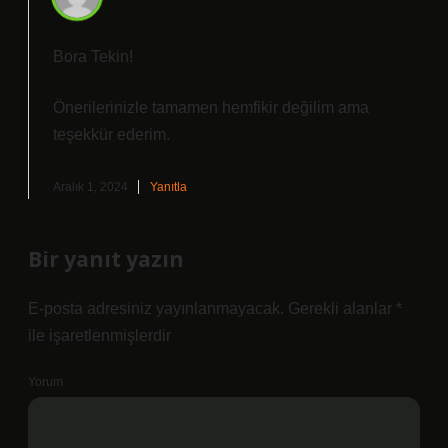
Bora Tekin!
Önerilerinizle tamamen hemfikir değilim ama
teşekkür ederim
.
Aralık 1, 2024
Yanıtla
Bir yanıt yazın
E-posta adresiniz yayınlanmayacak.
Gerekli alanlar
*
ile işaretlenmişlerdir
Yorum