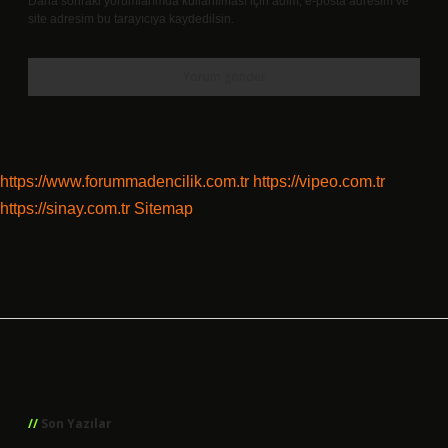
Daha sonraki yorumlarımda kullanılması için adım, e-posta adresim ve
site adresim bu tarayıcıya kaydedilsin.
https://www.forummadencilik.com.tr
https://vipeo.com.tr
https://sinay.com.tr
Sitemap
Sidebar
Son Yazılar