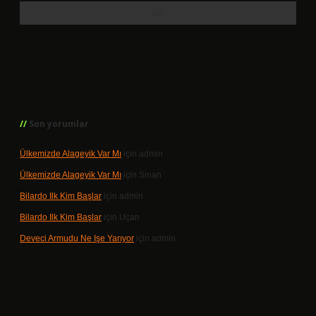
Son yorumlar
Ülkemizde Alageyik Var Mı
için
admin
Ülkemizde Alageyik Var Mı
için
Sinan
Bilardo Ilk Kim Başlar
için
admin
Bilardo Ilk Kim Başlar
için
Uçan
Deveci Armudu Ne Işe Yarıyor
için
admin