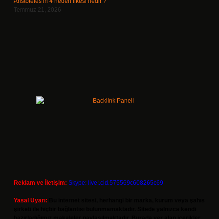
Aristoteles’in 4 neden ilkesi nedir ?
Temmuz 21, 2026
Reklam ve İletişim:
Skype: live:.cid.575569c608265c69
Yasal Uyarı:
Bu internet sitesi, herhangi bir marka, kurum veya şahıs
şirketi ile hiçbir bağlantısı bulunmamaktadır. Sitede yalnızca kendi
hazırladığımız makaleler paylaşılmaktadır. Burada yer alan içerikler