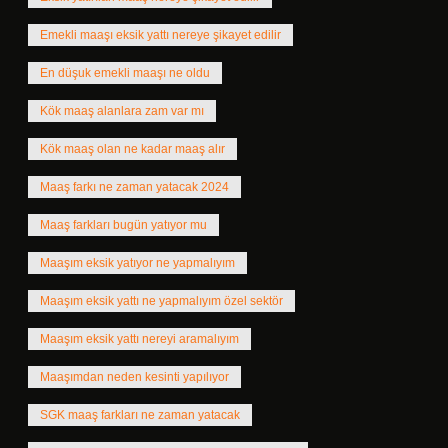
Emekli maaşı eksik yattı nereye şikayet edilir
En düşuk emekli maaşı ne oldu
Kök maaş alanlara zam var mı
Kök maaş olan ne kadar maaş alır
Maaş farkı ne zaman yatacak 2024
Maaş farkları bugün yatıyor mu
Maaşım eksik yatıyor ne yapmalıyım
Maaşım eksik yattı ne yapmalıyım özel sektör
Maaşım eksik yattı nereyi aramalıyım
Maaşımdan neden kesinti yapılıyor
SGK maaş farkları ne zaman yatacak