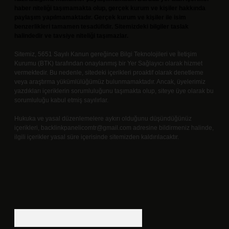
haber niteliği taşımamakta olup, gerçek kurum ve kişiler hakkında
paylaşım yapılmamaktadır. Gerçek kurum ve kişiler ile isim
benzerlikleri tamamen tesadüfidir. Sitemizdeki bilgiler taslak
halindedir ve tavsiye niteliği taşımazlar.
Sitemiz, 5651 Sayılı Kanun gereğince Bilgi Teknolojileri ve İletişim
Kurumu (BTK) tarafından onaylanmış bir Yer Sağlayıcı olarak hizmet
vermektedir. Bu nedenle, sitedeki içerikleri proaktif olarak denetleme
veya araştırma yükümlülüğümüz bulunmamaktadır. Ancak, üyelerimiz
yazdıkları içeriklerin sorumluluğunu taşımakta olup, siteye üye olarak bu
sorumluluğu kabul etmiş sayılırlar.
Hukuka ve yasal düzenlemelere aykırı olduğunu düşündüğünüz
içerikleri,
backlinkpanelicomtr@gmail.com
adresine bildirmeniz halinde,
ilgili içerikler yasal süre içerisinde sitemizden kaldırılacaktır.
Arama