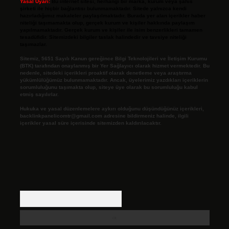
Yasal Uyarı:
Bu internet sitesi, herhangi bir marka, kurum veya şahıs
şirketi ile hiçbir bağlantısı bulunmamaktadır. Sitede yalnızca kendi
hazırladığımız makaleler paylaşılmaktadır. Burada yer alan içerikler haber
niteliği taşımamakta olup, gerçek kurum ve kişiler hakkında paylaşım
yapılmamaktadır. Gerçek kurum ve kişiler ile isim benzerlikleri tamamen
tesadüfidir. Sitemizdeki bilgiler taslak halindedir ve tavsiye niteliği
taşımazlar.
Sitemiz, 5651 Sayılı Kanun gereğince Bilgi Teknolojileri ve İletişim Kurumu
(BTK) tarafından onaylanmış bir Yer Sağlayıcı olarak hizmet vermektedir. Bu
nedenle, sitedeki içerikleri proaktif olarak denetleme veya araştırma
yükümlülüğümüz bulunmamaktadır. Ancak, üyelerimiz yazdıkları içeriklerin
sorumluluğunu taşımakta olup, siteye üye olarak bu sorumluluğu kabul
etmiş sayılırlar.
Hukuka ve yasal düzenlemelere aykırı olduğunu düşündüğünüz içerikleri,
backlinkpanelicomtr@gmail.com
adresine bildirmeniz halinde, ilgili
içerikler yasal süre içerisinde sitemizden kaldırılacaktır.
Arama