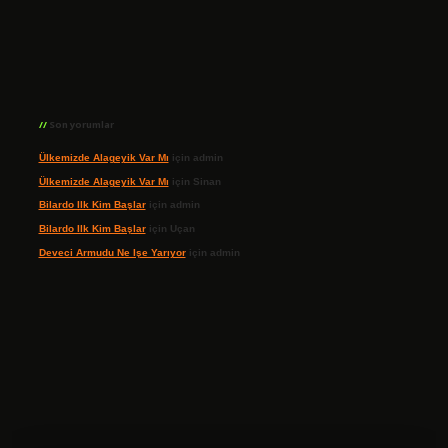
Son yorumlar
Ülkemizde Alageyik Var Mı
için
admin
Ülkemizde Alageyik Var Mı
için
Sinan
Bilardo Ilk Kim Başlar
için
admin
Bilardo Ilk Kim Başlar
için
Uçan
Deveci Armudu Ne Işe Yarıyor
için
admin
ilbet giriş