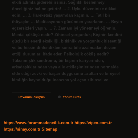
etkili adımla giderebilirsiniz. Sağlıklı beslenmeyi
önceliğiniz haline getirin! … 2. Uyku düzeninize dikkat
edin. … 3. Hareketsiz yaşamdan kaçının. … Tatil bir
ihtiyaçtır. … Meditasyonun gücünden yararlanın. … Beyin
egzersizleri yapın. … 7. Zamanı iyi yönetmeyi öğrenin.
Mental çöküşü nedir? Zihinsel yorgunluk; Kişinin kendini
güçlü bir enerji eksikliği, bitkinlik ve yorgunluk hissettiği
ve bu hissin dinlendikten sonra bile azalmadan devam
ettiği durumları ifade eder. Psikolojik çöküş nedir?
Tükenmişlik sendromu, bir kişinin kariyerinden,
arkadaşlıklarından veya aile etkileşimlerinden normalde
elde ettiği zevki ve başarı duygusunu azaltan ve bireysel
kimliğin kaybolduğu inancına yol açan zihinsel ve…
Mental
Devamını okuyun
Yorum Bırak
Çöküş
Neden
Olur
https://www.forummadencilik.com.tr
https://vipeo.com.tr
https://sinay.com.tr
Sitemap