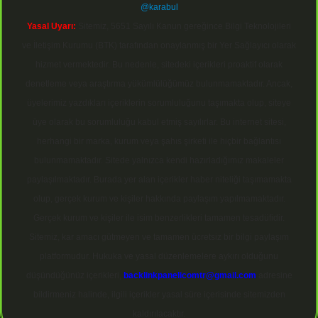
@karabul
Yasal Uyarı:
Sitemiz, 5651 Sayılı Kanun gereğince Bilgi Teknolojileri
ve İletişim Kurumu (BTK) tarafından onaylanmış bir Yer Sağlayıcı olarak
hizmet vermektedir. Bu nedenle, sitedeki içerikleri proaktif olarak
denetleme veya araştırma yükümlülüğümüz bulunmamaktadır. Ancak,
üyelerimiz yazdıkları içeriklerin sorumluluğunu taşımakta olup, siteye
üye olarak bu sorumluluğu kabul etmiş sayılırlar. Bu internet sitesi,
herhangi bir marka, kurum veya şahıs şirketi ile hiçbir bağlantısı
bulunmamaktadır. Sitede yalnızca kendi hazırladığımız makaleler
paylaşılmaktadır. Burada yer alan içerikler haber niteliği taşımamakta
olup, gerçek kurum ve kişiler hakkında paylaşım yapılmamaktadır.
Gerçek kurum ve kişiler ile isim benzerlikleri tamamen tesadüfidir.
Sitemiz, kar amacı gütmeyen ve tamamen ücretsiz bir bilgi paylaşım
platformudur. Hukuka ve yasal düzenlemelere aykırı olduğunu
düşündüğünüz içerikleri,
backlinkpanelicomtr@gmail.com
adresine
bildirmeniz halinde, ilgili içerikler yasal süre içerisinde sitemizden
kaldırılacaktır.