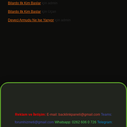
Bilardo Ilk Kim Başlar
için
admin
Bilardo Ilk Kim Başlar
için
Uçan
Deveci Armudu Ne Işe Yarıyor
için
admin
bet giriş
Reklam ve İletişim:
E-mail:
backlinkpaneli@gmail.com
Teams:
forumhizmeti@gmail.com
Whatsapp: 0262 606 0 726
Telegram: