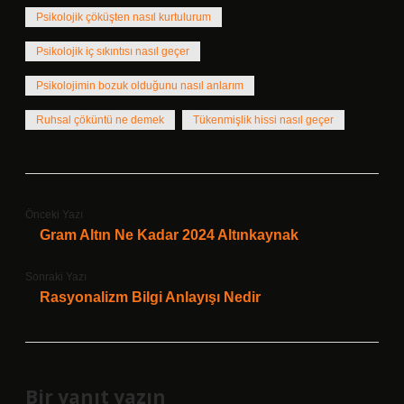
Psikolojik çöküşten nasıl kurtulurum
Psikolojik iç sıkıntısı nasıl geçer
Psikolojimin bozuk olduğunu nasıl anlarım
Ruhsal çöküntü ne demek
Tükenmişlik hissi nasıl geçer
Önceki Yazı
Gram Altın Ne Kadar 2024 Altınkaynak
Sonraki Yazı
Rasyonalizm Bilgi Anlayışı Nedir
Bir yanıt yazın