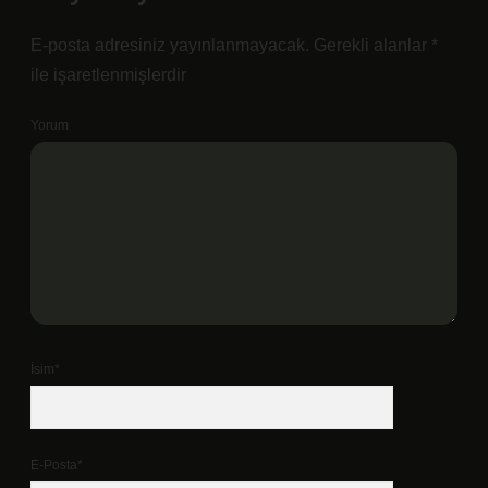
E-posta adresiniz yayınlanmayacak.
Gerekli alanlar
*
ile işaretlenmişlerdir
Yorum
İsim*
E-Posta*