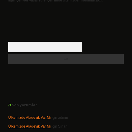
ilgili içerikler yasal süre içerisinde sitemizden kaldırılacaktır.
Arama
Son yorumlar
Ülkemizde Alageyik Var Mı
için
admin
Ülkemizde Alageyik Var Mı
için
Sinan