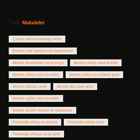
Tarih:
Makaleler
Çabuk sıkılma hastalığı nedir
Enerjim yok halsizim ne yapmalıyım
Mental breakdown nasıl geçer
Mental çöküş nasıl düzelir
Mental çöküş nasıl düzeltilir
Mental çöküş ne anlama gelir
Mental çöküşü nedir
Mental güç nasıl artar
Mental sağlık nasıl düzeltilir
Neden sürekli yorgun ve mutsuzum
Psikolojik çöküş ne demek
Psikolojik çöküş nedir
Psikolojik çöküşe ne iyi gelir