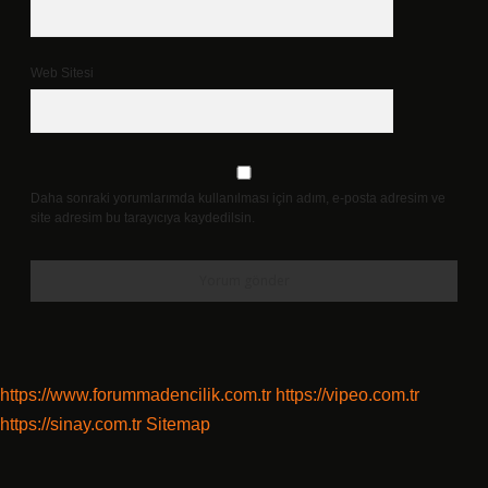
Web Sitesi
Daha sonraki yorumlarımda kullanılması için adım, e-posta adresim ve
site adresim bu tarayıcıya kaydedilsin.
https://www.forummadencilik.com.tr
https://vipeo.com.tr
https://sinay.com.tr
Sitemap