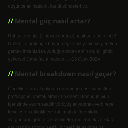
düşünceler, hatta intihar düşünceleri vb.
Mental güç nasıl artar?
Ruhsal enerjiyi (zihinsel enerjiyi) nasıl artırabilirsiniz?
Düzenli olarak açık havada egzersiz yapın ve geceleri
gerçek insanlarla uyuduğunuzdan emin olun! İlginizi
çekerse! Daha fazla makale …•15 Ocak 2024
Mental breakdown nasıl geçer?
Öncelikle ruhsal çöküntü durumunda psikiyatristten
profesyonel destek almak en önemli konudur. Gün
içerisinde yarım saatlik yürüyüşler yapmak ve bireye
keyif veren etkinliklere katılmak da önemlidir.
Yorgunluğu giderecek aktiviteler, dinlenmek ve kitap
okumak bu sorunun etkili bir şekilde aşılmasına