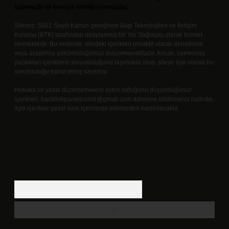
halindedir ve tavsiye niteliği taşımazlar.
Sitemiz, 5651 Sayılı Kanun gereğince Bilgi Teknolojileri ve İletişim
Kurumu (BTK) tarafından onaylanmış bir Yer Sağlayıcı olarak hizmet
vermektedir. Bu nedenle, sitedeki içerikleri proaktif olarak denetleme
veya araştırma yükümlülüğümüz bulunmamaktadır. Ancak, üyelerimiz
yazdıkları içeriklerin sorumluluğunu taşımakta olup, siteye üye olarak bu
sorumluluğu kabul etmiş sayılırlar.
Hukuka ve yasal düzenlemelere aykırı olduğunu düşündüğünüz
içerikleri,
backlinkpanelicomtr@gmail.com
adresine bildirmeniz halinde,
ilgili içerikler yasal süre içerisinde sitemizden kaldırılacaktır.
Arama