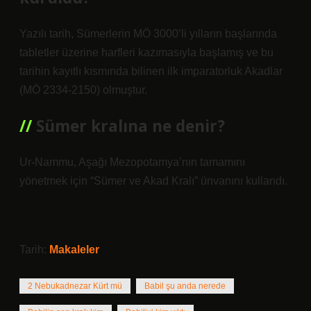
Yazılı tarih, Sümerlerin MÖ 3000’li yılların başlarında
tabletler üzerine harfleri kazımasıyla başlamış ve bu
tarihin kayıtlı kısmında bilinen ilk imparatorluk Akadlar
(MÖ 2334-2150) olmuştur.
Sümer kralına ne denir?
Ur-Nammu, Aşağı Mezopotamya’nın tamamını
yönetmek için “Sümer ve Akad Kralı” ünvanını kullandı.
Tarih:
Makaleler
2 Nebukadnezar Kürt mü
Babil şu anda nerede