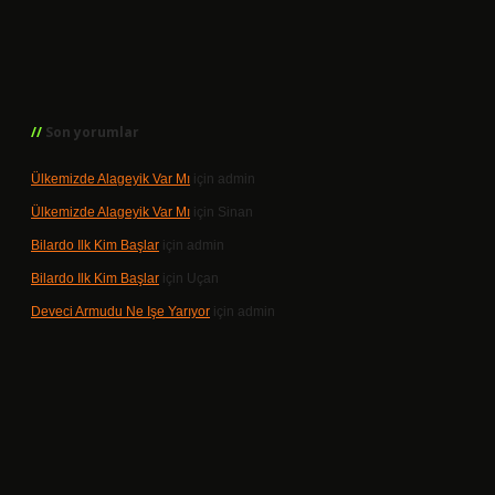
Son yorumlar
Ülkemizde Alageyik Var Mı
için
admin
Ülkemizde Alageyik Var Mı
için
Sinan
Bilardo Ilk Kim Başlar
için
admin
Bilardo Ilk Kim Başlar
için
Uçan
Deveci Armudu Ne Işe Yarıyor
için
admin