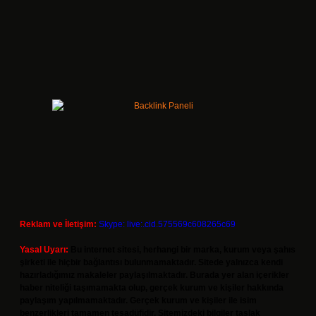
Reklam ve İletişim:
Skype: live:.cid.575569c608265c69
Yasal Uyarı:
Bu internet sitesi, herhangi bir marka, kurum veya şahıs
şirketi ile hiçbir bağlantısı bulunmamaktadır. Sitede yalnızca kendi
hazırladığımız makaleler paylaşılmaktadır. Burada yer alan içerikler
haber niteliği taşımamakta olup, gerçek kurum ve kişiler hakkında
paylaşım yapılmamaktadır. Gerçek kurum ve kişiler ile isim
benzerlikleri tamamen tesadüfidir. Sitemizdeki bilgiler taslak