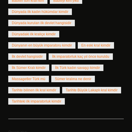
Babilin son kralı kim
Babiliyi kim yıktı
Dünyada ilk kadın hükümdar kimdir
Dünyada kurulan ilk devlet hangisidir
Dünyadaki ilk kraliçe kimdir
Dünyanın en büyük imparatoru kimdir
En eski kral kimdir
İlk devlet hangisidir
İlk imparatorluk kaç yıl önce kuruldu
İlk Sümer Kralı kimdir
İlk Türk kadın savaşçı kimdir
Massagetler Türk mü
Sümer kralına ne denir
Tarihte bilinen ilk kral kimdir
Tarihte Büyük Lakaplı kral kimdir
Tarihteki ilk imparatorluk kimdir