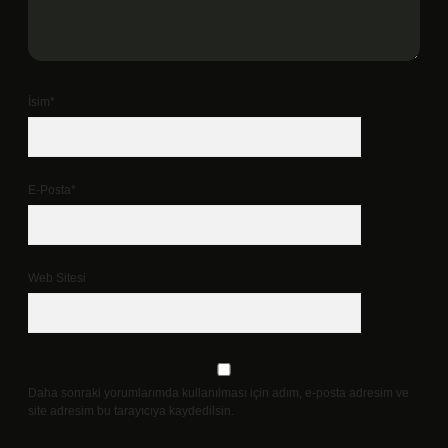
İsim*
E-Posta*
Web Sitesi
Daha sonraki yorumlarımda kullanılması için adım, e-posta adresim ve
site adresim bu tarayıcıya kaydedilsin.