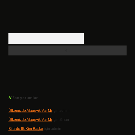
Arama
Son yorumlar
Ülkemizde Alageyik Var Mı
için
admin
Ülkemizde Alageyik Var Mı
için
Sinan
Bilardo Ilk Kim Başlar
için
admin