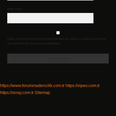
Web Sitesi
Daha sonraki yorumlarımda kullanılması için adım, e-posta adresim ve
site adresim bu tarayıcıya kaydedilsin.
https://www.forummadencilik.com.tr
https://vipeo.com.tr
https://sinay.com.tr
Sitemap