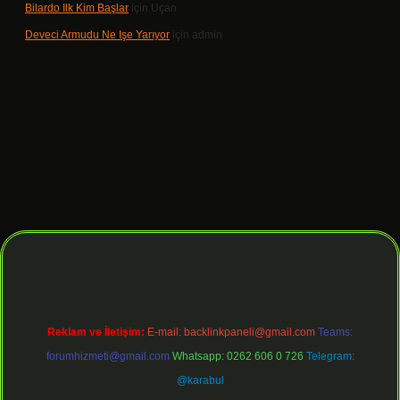
Bilardo Ilk Kim Başlar
için
Uçan
Deveci Armudu Ne Işe Yarıyor
için
admin
 giriş
Reklam ve İletişim:
E-mail:
backlinkpaneli@gmail.com
Teams:
forumhizmeti@gmail.com
Whatsapp: 0262 606 0 726
Telegram:
@karabul