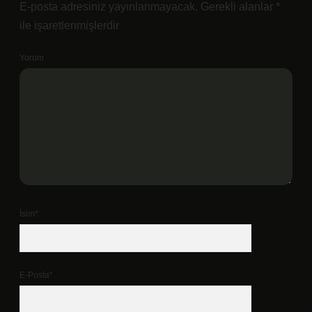
E-posta adresiniz yayınlanmayacak.
Gerekli alanlar
*
ile işaretlenmişlerdir
Yorum
İsim*
E-Posta*