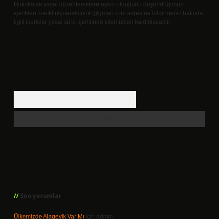
Hukuka ve yasal düzenlemelere aykırı olduğunu düşündüğünüz
içerikleri,
backlinkpanelicomtr@gmail.com
adresine bildirmeniz halinde,
ilgili içerikler yasal süre içerisinde sitemizden kaldırılacaktır.
Arama
Son yorumlar
Ülkemizde Alageyik Var Mı
için
admin