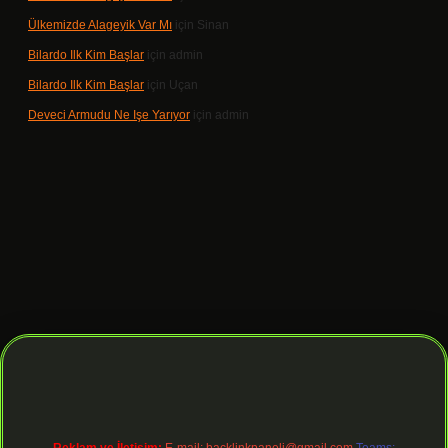
Ülkemizde Alageyik Var Mı
için
Sinan
Bilardo Ilk Kim Başlar
için
admin
Bilardo Ilk Kim Başlar
için
Uçan
Deveci Armudu Ne Işe Yarıyor
için
admin
lbet giriş