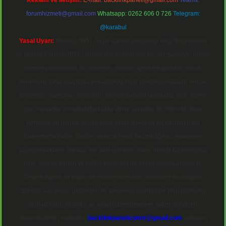
Reklam ve İletişim:
E-mail:
backlinkpaneli@gmail.com
Teams:
forumhizmeti@gmail.com
Whatsapp: 0262 606 0 726
Telegram:
@karabul
Yasal Uyarı:
Sitemiz, 5651 Sayılı Kanun gereğince Bilgi Teknolojileri
ve İletişim Kurumu (BTK) tarafından onaylanmış bir Yer Sağlayıcı olarak
hizmet vermektedir. Bu nedenle, sitedeki içerikleri proaktif olarak
denetleme veya araştırma yükümlülüğümüz bulunmamaktadır. Ancak,
üyelerimiz yazdıkları içeriklerin sorumluluğunu taşımakta olup, siteye
üye olarak bu sorumluluğu kabul etmiş sayılırlar. Bu internet sitesi,
herhangi bir marka, kurum veya şahıs şirketi ile hiçbir bağlantısı
bulunmamaktadır. Sitede yalnızca kendi hazırladığımız makaleler
paylaşılmaktadır. Burada yer alan içerikler haber niteliği taşımamakta
olup, gerçek kurum ve kişiler hakkında paylaşım yapılmamaktadır.
Gerçek kurum ve kişiler ile isim benzerlikleri tamamen tesadüfidir.
Sitemiz, kar amacı gütmeyen ve tamamen ücretsiz bir bilgi paylaşım
platformudur. Hukuka ve yasal düzenlemelere aykırı olduğunu
düşündüğünüz içerikleri,
backlinkpanelicomtr@gmail.com
adresine