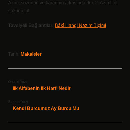
Azim, sözünün ve kararının arkasında dur. 2. Azimli ol,
sözünü tut.
Tavsiyeli Bağlantılar:
Bâkî Hangi Nazım Biçimi
Tarih:
Makaleler
Önceki Yazı
Ilk Alfabenin Ilk Harfi Nedir
Sonraki Yazı
Kendi Burcumuz Ay Burcu Mu