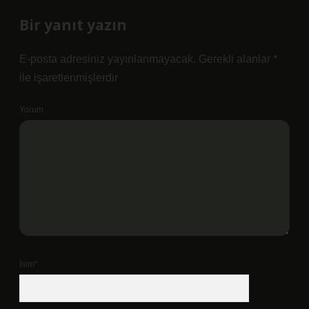
Bir yanıt yazın
E-posta adresiniz yayınlanmayacak.
Gerekli alanlar
*
ile işaretlenmişlerdir
Yorum
İsim*