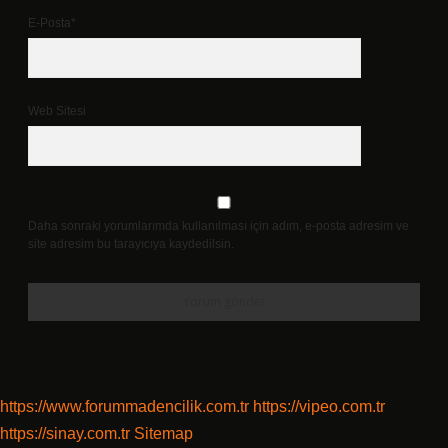
E-Posta*
Web Sitesi
Daha sonraki yorumlarımda kullanılması için adım, e-posta adresim ve
site adresim bu tarayıcıya kaydedilsin.
https://www.forummadencilik.com.tr
https://vipeo.com.tr
https://sinay.com.tr
Sitemap