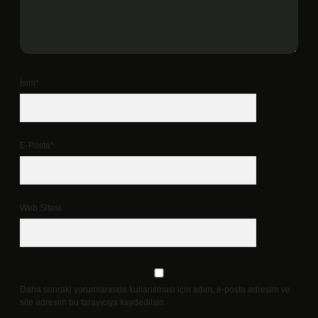
İsim*
E-Posta*
Web Sitesi
Daha sonraki yorumlarımda kullanılması için adım, e-posta adresim ve
site adresim bu tarayıcıya kaydedilsin.