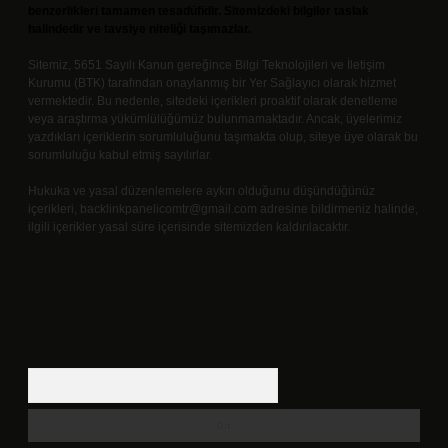
benzerlikleri tamamen tesadüfidir. Sitemizdeki bilgiler taslak
halindedir ve tavsiye niteliği taşımazlar.
Sitemiz, 5651 Sayılı Kanun gereğince Bilgi Teknolojileri ve İletişim
Kurumu (BTK) tarafından onaylanmış bir Yer Sağlayıcı olarak hizmet
vermektedir. Bu nedenle, sitedeki içerikleri proaktif olarak denetleme
veya araştırma yükümlülüğümüz bulunmamaktadır. Ancak, üyelerimiz
yazdıkları içeriklerin sorumluluğunu taşımakta olup, siteye üye olarak bu
sorumluluğu kabul etmiş sayılırlar.
Hukuka ve yasal düzenlemelere aykırı olduğunu düşündüğünüz
içerikleri,
backlinkpanelicomtr@gmail.com
adresine bildirmeniz halinde,
ilgili içerikler yasal süre içerisinde sitemizden kaldırılacaktır.
Arama