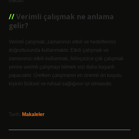
miktarı.
Verimli çalışmak ne anlama
gelir?
Verimli çalışmak; zamanınızı etkili ve hedefleriniz
doğrultusunda kullanmaktır. Etkili çalışmak ve
zamanınızı etkili kullanmak, bilinçsizce çok çalışmak
yerine verimli çalışmayı bilmek sizi daha başarılı
yapacaktır. Üretken çalışmanın en önemli ön koşulu
kişinin fiziksel ve ruhsal sağlığının iyi olmasıdır.
Tarih:
Makaleler