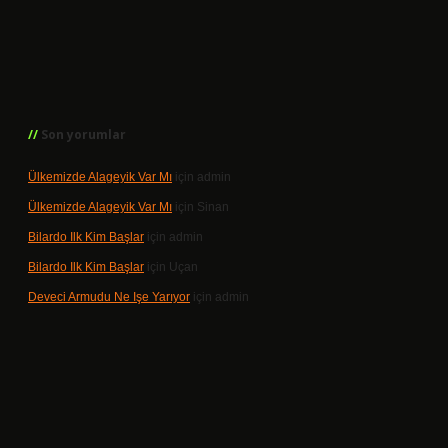
Son yorumlar
Ülkemizde Alageyik Var Mı
için
admin
Ülkemizde Alageyik Var Mı
için
Sinan
Bilardo Ilk Kim Başlar
için
admin
Bilardo Ilk Kim Başlar
için
Uçan
Deveci Armudu Ne Işe Yarıyor
için
admin