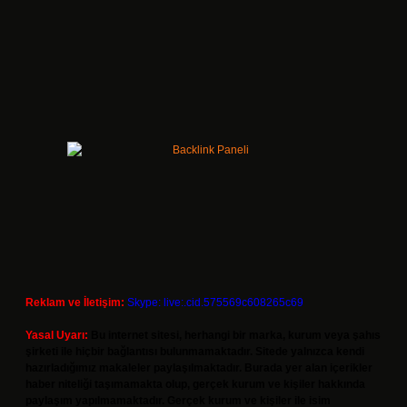
Reklam ve İletişim:
Skype: live:.cid.575569c608265c69
Yasal Uyarı:
Bu internet sitesi, herhangi bir marka, kurum veya şahıs
şirketi ile hiçbir bağlantısı bulunmamaktadır. Sitede yalnızca kendi
hazırladığımız makaleler paylaşılmaktadır. Burada yer alan içerikler
haber niteliği taşımamakta olup, gerçek kurum ve kişiler hakkında
paylaşım yapılmamaktadır. Gerçek kurum ve kişiler ile isim