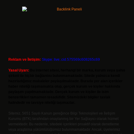
Reklam ve İletişim:
Skype: live:.cid.575569c608265c69
Yasal Uyarı:
Bu internet sitesi, herhangi bir marka, kurum veya şahıs
şirketi ile hiçbir bağlantısı bulunmamaktadır. Sitede yalnızca kendi
hazırladığımız makaleler paylaşılmaktadır. Burada yer alan içerikler
haber niteliği taşımamakta olup, gerçek kurum ve kişiler hakkında
paylaşım yapılmamaktadır. Gerçek kurum ve kişiler ile isim
benzerlikleri tamamen tesadüfidir. Sitemizdeki bilgiler taslak
halindedir ve tavsiye niteliği taşımazlar.
Sitemiz, 5651 Sayılı Kanun gereğince Bilgi Teknolojileri ve İletişim
Kurumu (BTK) tarafından onaylanmış bir Yer Sağlayıcı olarak hizmet
vermektedir. Bu nedenle, sitedeki içerikleri proaktif olarak denetleme
veya araştırma yükümlülüğümüz bulunmamaktadır. Ancak, üyelerimiz