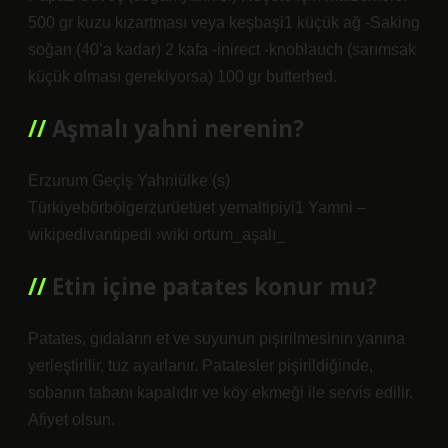
500 gr kuzu kızartması veya keşbaşi1 küçük ağ -Saking
soğan (40’a kadar) 2 kafa -inirect -knoblauch (sarımsak
küçük olması gerekiyorsa) 100 gr butterhed.
Aşmalı yahni nerenin?
Erzurum Geçiş Yahniülke (s)
Türkiyebörbölgerzurüetüet yemaltipiyi1 Yamni –
wikipedivantipedi ›wiki ortum_aşalı_
Etin içine patates konur mu?
Patates, gıdaların et ve suyunun pişirilmesinin yanına
yerleştirilir, tuz ayarlanır. Patatesler pişirildiğinde,
sobanın tabanı kapalıdır ve köy ekmeği ile servis edilir.
Afiyet olsun.