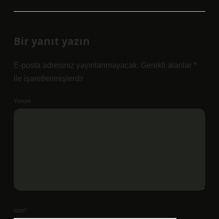
Bir yanıt yazın
E-posta adresiniz yayınlanmayacak.
Gerekli alanlar
*
ile işaretlenmişlerdir
Yorum
İsim*