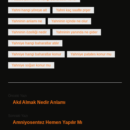
Yahni hangi yöreye ait
Yahni kaç saatte pişer
Yahninin anlamı ne
Yahninin içinde ne olur
Yahninin özelliği nedir
Yahninin yanında ne gider
Yahniye hangi baharatlar atılır
Yahniye hangi baharatlar konur
Yahniye patates konur mu
Yahniye soğan konur mu
Önceki Yazı
Akıl Almak Nedir Anlamı
Sonraki Yazı
Amniyosentez Hemen Yapılır Mı