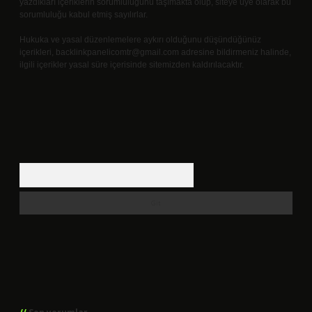
yazdıkları içeriklerin sorumluluğunu taşımakta olup, siteye üye olarak bu
sorumluluğu kabul etmiş sayılırlar.
Hukuka ve yasal düzenlemelere aykırı olduğunu düşündüğünüz
içerikleri,
backlinkpanelicomtr@gmail.com
adresine bildirmeniz halinde,
ilgili içerikler yasal süre içerisinde sitemizden kaldırılacaktır.
Arama