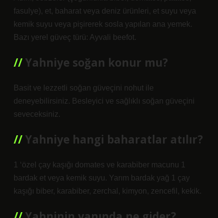
fasulye), et, baharat veya deniz ürünleri, et suyu veya
kemik suyu veya pişirerek sosla yapılan ana yemek.
Bazı yerel güveç türü: Ayvali beefot.
Yahniye soğan konur mu?
Basit ve lezzetli soğan güveçini nohut ile
deneyebilirsiniz. Besleyici ve sağlıklı soğan güveçini
seveceksiniz.
Yahniye hangi baharatlar atılır?
1 ‘özel çay kaşığı domates ve karabiber macunu 1
bardak et veya kemik suyu. Yarım bardak yağ 1 çay
kaşığı biber, karabiber, zerchal, kimyon, zencefil, kekik.
Yahninin yanında ne gider?