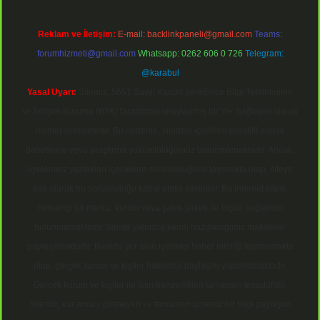
Reklam ve İletişim:
E-mail:
backlinkpaneli@gmail.com
Teams:
forumhizmeti@gmail.com
Whatsapp: 0262 606 0 726
Telegram:
@karabul
Yasal Uyarı:
Sitemiz, 5651 Sayılı Kanun gereğince Bilgi Teknolojileri
ve İletişim Kurumu (BTK) tarafından onaylanmış bir Yer Sağlayıcı olarak
hizmet vermektedir. Bu nedenle, sitedeki içerikleri proaktif olarak
denetleme veya araştırma yükümlülüğümüz bulunmamaktadır. Ancak,
üyelerimiz yazdıkları içeriklerin sorumluluğunu taşımakta olup, siteye
üye olarak bu sorumluluğu kabul etmiş sayılırlar. Bu internet sitesi,
herhangi bir marka, kurum veya şahıs şirketi ile hiçbir bağlantısı
bulunmamaktadır. Sitede yalnızca kendi hazırladığımız makaleler
paylaşılmaktadır. Burada yer alan içerikler haber niteliği taşımamakta
olup, gerçek kurum ve kişiler hakkında paylaşım yapılmamaktadır.
Gerçek kurum ve kişiler ile isim benzerlikleri tamamen tesadüfidir.
Sitemiz, kar amacı gütmeyen ve tamamen ücretsiz bir bilgi paylaşım