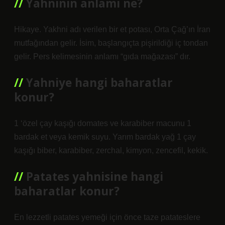
Yahninin anlamı ne?
Hikaye. Yakhni adı verilen bir et potası, Orta Çağ’ın İran
mutfağından gelir. İsim, başlangıçta pişirildiği iç tondan
gelir. Pers kelimesinin anlamı “gıda mağazası” dır.
Yahniye hangi baharatlar
konur?
1 ‘özel çay kaşığı domates ve karabiber macunu 1
bardak et veya kemik suyu. Yarım bardak yağ 1 çay
kaşığı biber, karabiber, zerchal, kimyon, zencefil, kekik.
Patates yahnisine hangi
baharatlar konur?
En lezzetli patates yemeği için önce taze patateslere