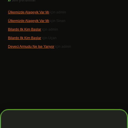
Son yorumlar
Ülkemizde Alageyik Var Mı
için
admin
Ülkemizde Alageyik Var Mı
için
Sinan
Bilardo Ilk Kim Başlar
için
admin
Bilardo Ilk Kim Başlar
için
Uçan
Deveci Armudu Ne Işe Yarıyor
için
admin
 giriş