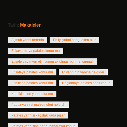
Tarih:
Makaleler
Aşmalı yahni nerenin
En iyi yahni hangi etten olur
Et kavurmaya patates konur mu
Et sote yaparken etin yumuşak olması için ne yapmalı
Et soteye patates konur mu
Et yahninin yanına ne gider
Etin içine patates konur mu
Haşlamaya patates nasıl konur
Kemikli etten yahni olur mu
Papaz yahnisi malzemeleri nelerdir
Patates yahnisi kaç dakikada pişer
Patates yahnisine hangi baharatlar konur