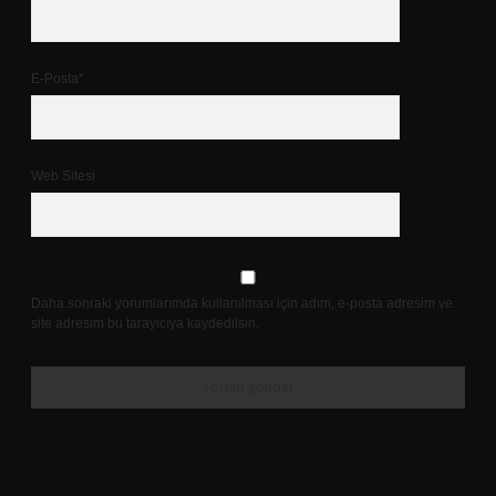
E-Posta*
Web Sitesi
Daha sonraki yorumlarımda kullanılması için adım, e-posta adresim ve
site adresim bu tarayıcıya kaydedilsin.