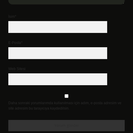
İsim*
E-Posta*
Web Sitesi
Daha sonraki yorumlarımda kullanılması için adım, e-posta adresim ve
site adresim bu tarayıcıya kaydedilsin.