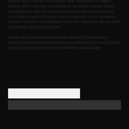
Sitemiz, 5651 Sayılı Kanun gereğince Bilgi Teknolojileri ve İletişim
Kurumu (BTK) tarafından onaylanmış bir Yer Sağlayıcı olarak hizmet
vermektedir. Bu nedenle, sitedeki içerikleri proaktif olarak denetleme
veya araştırma yükümlülüğümüz bulunmamaktadır. Ancak, üyelerimiz
yazdıkları içeriklerin sorumluluğunu taşımakta olup, siteye üye olarak bu
sorumluluğu kabul etmiş sayılırlar.
Hukuka ve yasal düzenlemelere aykırı olduğunu düşündüğünüz
içerikleri,
backlinkpanelicomtr@gmail.com
adresine bildirmeniz halinde,
ilgili içerikler yasal süre içerisinde sitemizden kaldırılacaktır.
Arama