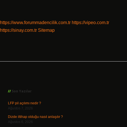
https://www.forummadencilik.com.tr
https://vipeo.com.tr
https://sinay.com.tr
Sitemap
Sidebar
Son Yazılar
LFP pil açılımı nedir ?
Ağustos 7, 2026
Dizde iltihap olduğu nasıl anlaşılır ?
Ağustos 6, 2026