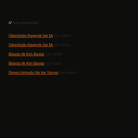
Son yorumlar
Ülkemizde Alageyik Var Mı
için
admin
Ülkemizde Alageyik Var Mı
için
Sinan
Bilardo Ilk Kim Başlar
için
admin
Bilardo Ilk Kim Başlar
için
Uçan
Deveci Armudu Ne Işe Yarıyor
için
admin