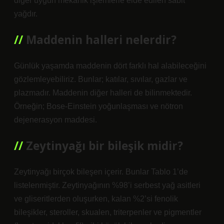
diğer uygun mekanik işlemlerle elde edilen sabit
yağdır.
Maddenin halleri nelerdir?
Günlük yaşamda maddenin dört farklı hal alabileceğini
gözlemleyebiliriz. Bunlar; katılar, sıvılar, gazlar ve
plazmadır. Maddenin diğer halleri de bilinmektedir.
Örneğin; Bose-Einstein yoğunlaşması ve nötron
dejenerasyon maddesi.
Zeytinyağı bir bileşik midir?
Zeytinyağı birçok bileşen içerir. Bunlar Tablo 1’de
listelenmiştir. Zeytinyağının %98’i serbest yağ asitleri
ve gliseritlerden oluşurken, kalan %2’si fenolik
bileşikler, steroller, skualen, triterpenler ve pigmentler