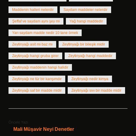
Maddenin halleri nelerdir
Saydam maddeler nelerdir
Şeffaf ve saydam aynı şey mi
Yağ hangi maddedir
Yarı saydam madde nedir 10 tane örnek
Zeytinyağı asit mi baz mı
Zeytinyağı bir bileşik midir
Zeytinyağı hangi gruba girer
Zeytinyağı hangi maddedir
Zeytinyağı maddenin hangi halidir
Zeytinyağı ne tür bir karışımdır
Zeytinyağı nedir kimya
Zeytinyağı saf bir madde midir
Zeytinyağı sıvı bir madde midir
Önceki Yazı
Mali Müşavir Neyi Denetler