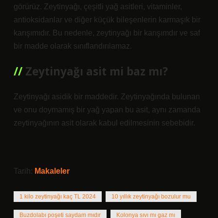
görürüz. Zeytinyağı, çeşitli yağ asitleri, vitaminler,
antioksidanlar ve diğer küçük bileşenlerin karmaşık bir
karışımıdır. Bu nedenle, zeytinyağı bir karışımdır ve saf
bir madde olarak sınıflandırılamaz.
Zeytinyağı asit mi baz mı?
Zeytinyağı asidik bir maddedir. Zeytinyağında bulunan
ve onu doymamış bir yağ yapan bu asit, aynı zamanda
zeytinyağının asit olarak kabul edilmesinin sebebidir.
Tarih:
Makaleler
1 kilo zeytinyağı kaç TL 2024
10 yıllık zeytinyağı bozulur mu
Buzdolabı poşeti saydam mıdır
Kolonya sıvı mı gaz mı