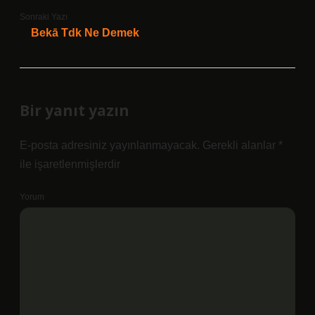
Sonraki Yazı
Bekā Tdk Ne Demek
Bir yanıt yazın
E-posta adresiniz yayınlanmayacak.
Gerekli alanlar
*
ile işaretlenmişlerdir
Yorum