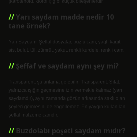
(karotenoid, klorofil) gibi küçük bileşenlerdir.
Yarı saydam madde nedir 10
tane örnek?
Yarı Saydam: Şeffaf dosyalar, buzlu cam, yağlı kağıt,
sis, bulut, tül, zümrüt, yakut, renkli kurdele, renkli cam.
Şeffaf ve saydam aynı şey mi?
Transparent, şu anlama gelebilir: Transparent: Sıfat,
yalnızca ışığın geçmesine izin vermekle kalmaz (yarı
saydamdır), aynı zamanda gözün arkasında saklı olan
şeyleri görmesini de engellemez. En yaygın kullanılan
şeffaf malzeme camdır.
Buzdolabı poşeti saydam mıdır?