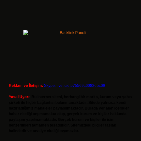
Reklam ve İletişim:
Skype: live:.cid.575569c608265c69
Yasal Uyarı:
Bu internet sitesi, herhangi bir marka, kurum veya şahıs
şirketi ile hiçbir bağlantısı bulunmamaktadır. Sitede yalnızca kendi
hazırladığımız makaleler paylaşılmaktadır. Burada yer alan içerikler
haber niteliği taşımamakta olup, gerçek kurum ve kişiler hakkında
paylaşım yapılmamaktadır. Gerçek kurum ve kişiler ile isim
benzerlikleri tamamen tesadüfidir. Sitemizdeki bilgiler taslak
halindedir ve tavsiye niteliği taşımazlar.