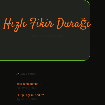
Hızlı Fikir Durağı
Anlık bilgilerle zihnini tazele!
Sidebar
ilbet giriş
Son Yazılar
Ya şifa ne demek ?
Ağustos 9, 2026
LFP pil açılımı nedir ?
Ağustos 7, 2026