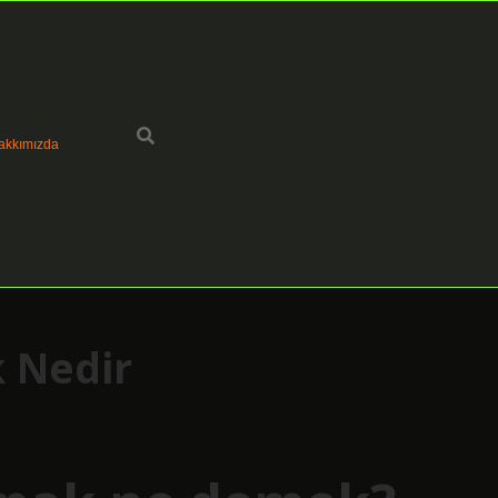
akkımızda
k Nedir