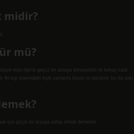
 midir?
e.
şür mü?
 kişiye olan ilginiz geçici bir arzuya dönüşebilir ve birkaç saat
. İki kişi arasındaki ilişki zamanla büyür ve güçlenir, bu da aşkı
demek?
mak için güçlü bir arzuya sahip olmak demektir.