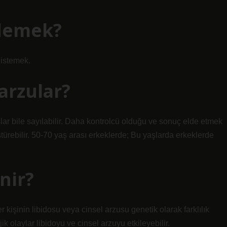
demek?
 istemek.
arzular?
şlar bile sayılabilir. Daha kontrolcü olduğu ve sonuç elde etmek
ştürebilir. 50-70 yaş arası erkeklerde; Bu yaşlarda erkeklerde
nir?
er kişinin libidosu veya cinsel arzusu genetik olarak farklılık
ik olaylar libidoyu ve cinsel arzuyu etkileyebilir.