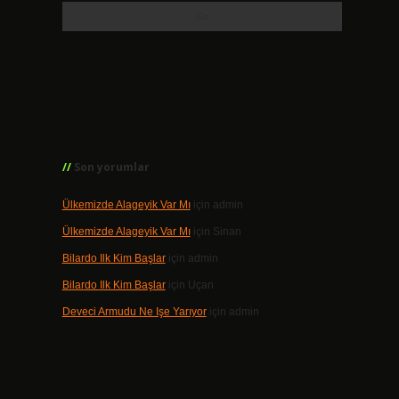
Son yorumlar
Ülkemizde Alageyik Var Mı
için
admin
Ülkemizde Alageyik Var Mı
için
Sinan
Bilardo Ilk Kim Başlar
için
admin
Bilardo Ilk Kim Başlar
için
Uçan
Deveci Armudu Ne Işe Yarıyor
için
admin