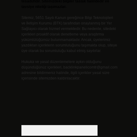
tesadüfidir. Sitemizdeki bilgiler taslak halindedir ve
tavsiye niteliği taşımazlar.
Sitemiz, 5651 Sayılı Kanun gereğince Bilgi Teknolojileri
ve İletişim Kurumu (BTK) tarafından onaylanmış bir Yer
Sağlayıcı olarak hizmet vermektedir. Bu nedenle, sitedeki
içerikleri proaktif olarak denetleme veya araştırma
yükümlülüğümüz bulunmamaktadır. Ancak, üyelerimiz
yazdıkları içeriklerin sorumluluğunu taşımakta olup, siteye
üye olarak bu sorumluluğu kabul etmiş sayılırlar.
Hukuka ve yasal düzenlemelere aykırı olduğunu
düşündüğünüz içerikleri,
backlinkpanelicomtr@gmail.com
adresine bildirmeniz halinde, ilgili içerikler yasal süre
içerisinde sitemizden kaldırılacaktır.
Arama