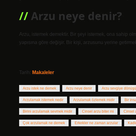
Arzu neye denir?
Arzu, istemek demektir. Bir şeyi istemek, ona sahip olma
yapısına göre değişir. Bir kişi, arzusunu yerine getirme
Tarih:
Makaleler
Arzu istek ne demek
Arzu neye denir
Arzu sevgiye dönüş
Arzulamak istemek nedir
Arzulamak özlemek midir
Bir in
Birini arzulamak sevmek midir
Cinsel arzu biter mi
Cinsel
Çok arzulamak ne demek
Erkekler ne zaman arzular
Kadin