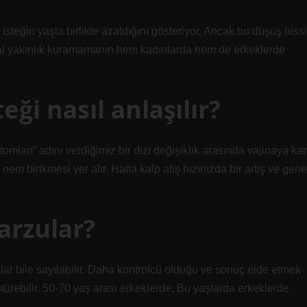
steğin yaşla birlikte azaldığını gösteriyor. Ancak bu düşüş hissi
sal yakınlık kuramamanın hem kadınlarda hem de erkeklerde
eği nasıl anlaşılır?
mları” adını verdiğimiz bir dizi değişiklik arasında vajinaya ka
l nem birikmesi yer alır. Hatta kalp atış hızınızda bir artış ve gene
arzular?
şlar bile sayılabilir. Daha kontrolcü olduğu ve sonuç elde etmek
ştürebilir. 50-70 yaş arası erkeklerde; Bu yaşlarda erkeklerde