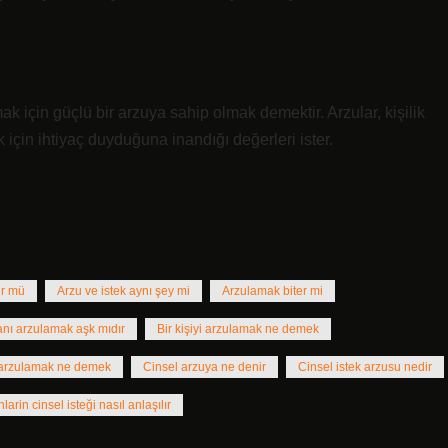
k için güçlü bir arzuya sahip olmak demektir. Arzular, kişilik
k için ihtiyaç duyduğuna inandığı değerleri ister.
ür mü
Arzu ve istek aynı şey mi
Arzulamak biter mi
sanı arzulamak aşk mıdır
Bir kişiyi arzulamak ne demek
 arzulamak ne demek
Cinsel arzuya ne denir
Cinsel istek arzusu nedir
larin cinsel isteği nasıl anlaşılır