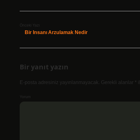
Önceki Yazı
Bir Insanı Arzulamak Nedir
Bir yanıt yazın
E-posta adresiniz yayınlanmayacak.
Gerekli alanlar
*
i
Yorum