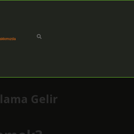
akkımızda
nlama Gelir