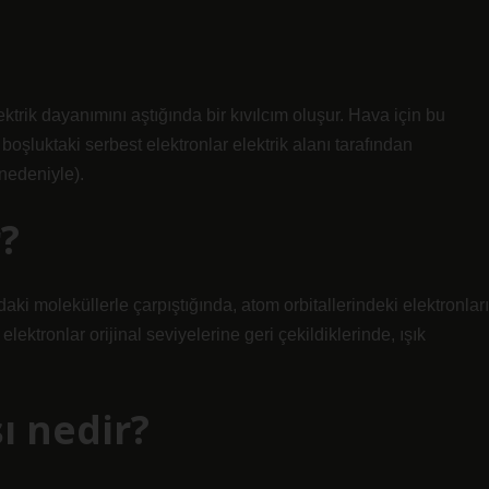
trik dayanımını aştığında bir kıvılcım oluşur. Hava için bu
oşluktaki serbest elektronlar elektrik alanı tarafından
 nedeniyle).
?
aki moleküllerle çarpıştığında, atom orbitallerindeki elektronları
lektronlar orijinal seviyelerine geri çekildiklerinde, ışık
ı nedir?