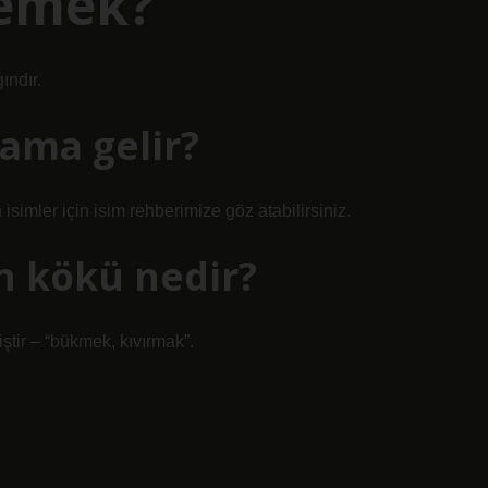
demek?
ındır.
lama gelir?
isimler için isim rehberimize göz atabilirsiniz.
n kökü nedir?
iştir – “bükmek, kıvırmak”.