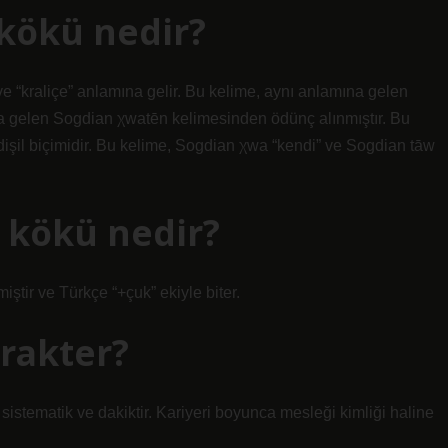
kökü nedir?
e “kraliçe” anlamına gelir. Bu kelime, aynı anlamına gelen
 gelen Sogdian χwatēn kelimesinden ödünç alınmıştır. Bu
işil biçimidir. Bu kelime, Sogdian χwa “kendi” ve Sogdian tāw
n kökü nedir?
iştir ve Türkçe “+çuk” ekiyle biter.
arakter?
, sistematik ve dakiktir. Kariyeri boyunca mesleği kimliği haline