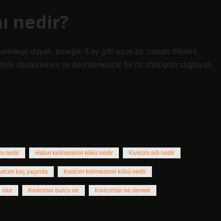
ı nedir?
nmeye dayalı, örneğin 8 ay gibi uzun bir zaman dilimini
eriyle desteklenen ve derinlemesine bir öz dönüşüm sağlayan
mı nedir
Hatun kelimesinin kökü nedir
Kıvılcım adı nedir
vılcım kaç yaşında
Kıvılcım kelimesinin kökü nedir
 olur
Kıvılcımın burcu ne
Kıvılcımlar ne demek