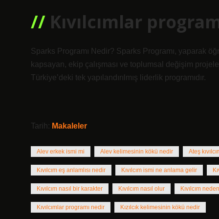
Kıvılcımlar program
Sparks Programı Nedir? Sparks Programı, yaparak öğre
kapsayan, ekip çalışması ve toplumsal değişim projel
Türkiye’deki tek yapılandırılmış liderlik programıdır.
Tarih:
Makaleler
Alev erkek ismi mi
Alev kelimesinin kökü nedir
Ateş kıvılcı
Kıvılcım eş anlamlısı nedir
Kıvılcım ismi ne anlama gelir
Kı
Kıvılcım nasıl bir karakter
Kıvılcım nasıl olur
Kıvılcım neden
Kıvılcımlar programı nedir
Kızılcık kelimesinin kökü nedir