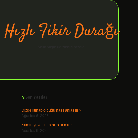
Hızlı Fikir Durağı
Anlık bilgilerle zihnini tazele!
Sidebar
ilbet giriş
Son Yazılar
Dizde iltihap olduğu nasıl anlaşılır ?
Ağustos 6, 2026
Kumru yuvasında bit olur mu ?
Ağustos 6, 2026