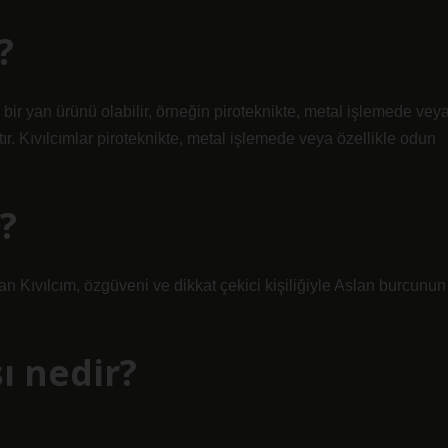
?
n bir yan ürünü olabilir, örneğin piroteknikte, metal işlemede vey
ır. Kıvılcımlar piroteknikte, metal işlemede veya özellikle odun
?
an Kıvılcım, özgüveni ve dikkat çekici kişiliğiyle Aslan burcunun
ı nedir?