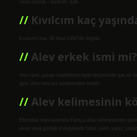
Sesli sözlük – kıvılcım, ışıltı.
Kıvılcım kaç yaşınd
Kıvılcım Ural, 30 Mart 1992’de doğdu.
Alev erkek ismi mi?
Alev ismi, yanan maddelerin farklı biçimlerde ışık ve ıs
gelir. Alev ismi kız isimlerinden biridir.
Alev kelimesinin k
Etimoloji. Alev kelimesi Farsça ālāv kelimesinden gelir
yerel veya günlük konuşmada “alaz, yalin, yalaz, yalaza”