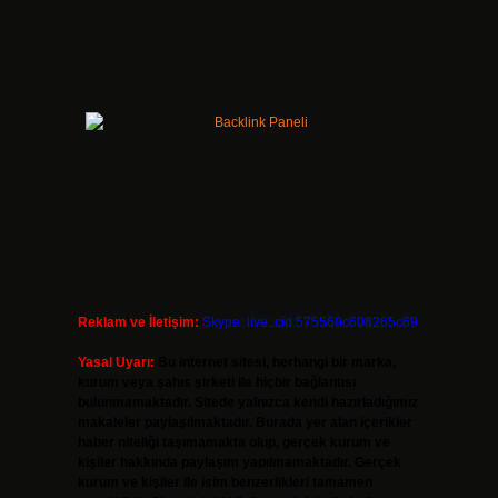
Reklam ve İletişim:
Skype: live:.cid.575569c608265c69
Yasal Uyarı:
Bu internet sitesi, herhangi bir marka,
kurum veya şahıs şirketi ile hiçbir bağlantısı
bulunmamaktadır. Sitede yalnızca kendi hazırladığımız
makaleler paylaşılmaktadır. Burada yer alan içerikler
haber niteliği taşımamakta olup, gerçek kurum ve
kişiler hakkında paylaşım yapılmamaktadır. Gerçek
kurum ve kişiler ile isim benzerlikleri tamamen