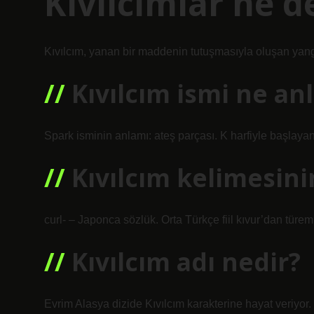
Kıvılcımlar ne 
Kıvılcım, yanan bir maddenin tutuşmasıyla oluşan yang
Kıvılcım ismi ne an
Spark isminin anlamı: ateş parçası. K harfiyle başlayan 
Kıvılcım kelimesini
curl- – Japonca sözlük. Orta Türkçe fiil kıvur’dan türem
Kıvılcım adı nedir?
Evrim Alasya dizide Kıvılcım karakterine hayat veriyor.