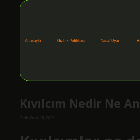
Anasayfa
Gizlilik Politikası
Yasal Uyarı
H
Kıvılcım Nedir Ne A
Tarih: Ocak 18, 2025