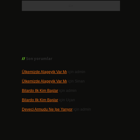
Son yorumlar
Ülkemizde Alageyik Var Mı
için
admin
Ülkemizde Alageyik Var Mı
için
Sinan
Bilardo Ilk Kim Başlar
için
admin
Bilardo Ilk Kim Başlar
için
Uçan
Deveci Armudu Ne Işe Yarıyor
için
admin