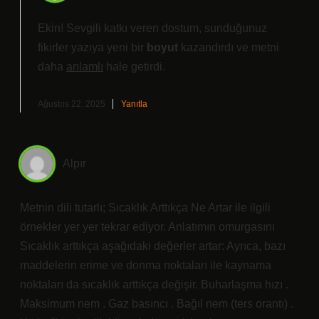
Ekin! Sevgili katkı veren dostum, sunduğunuz
fikirler yazıya yeni bir
boyut
kazandırdı ve metni
daha
anlamlı
hale getirdi.
Ağustos 22, 2025
Yanıtla
Alpır
Metnin dili tutarlı; Sıcaklık Arttıkça Ne Artar ile ilgili
örnekler yer yer tekrar ediyor. Anlatımın omurgasını
Sıcaklık arttıkça aşağıdaki değerler artar: Ayrıca, bazı
maddelerin erime ve donma noktaları ile kaynama
noktaları da sıcaklık arttıkça değişir. Buharlaşma hızı .
Maksimum nem . Gaz basıncı . Bağıl nem (ters orantı) .