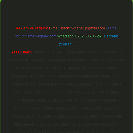
Reklam ve İletişim:
E-mail:
backlinkpaneli@gmail.com
Teams:
forumhizmeti@gmail.com
Whatsapp: 0262 606 0 726
Telegram:
@karabul
Yasal Uyarı:
Sitemiz, 5651 Sayılı Kanun gereğince Bilgi Teknolojileri
ve İletişim Kurumu (BTK) tarafından onaylanmış bir Yer Sağlayıcı olarak
hizmet vermektedir. Bu nedenle, sitedeki içerikleri proaktif olarak
denetleme veya araştırma yükümlülüğümüz bulunmamaktadır. Ancak,
üyelerimiz yazdıkları içeriklerin sorumluluğunu taşımakta olup, siteye
üye olarak bu sorumluluğu kabul etmiş sayılırlar. Bu internet sitesi,
herhangi bir marka, kurum veya şahıs şirketi ile hiçbir bağlantısı
bulunmamaktadır. Sitede yalnızca kendi hazırladığımız makaleler
paylaşılmaktadır. Burada yer alan içerikler haber niteliği taşımamakta
olup, gerçek kurum ve kişiler hakkında paylaşım yapılmamaktadır.
Gerçek kurum ve kişiler ile isim benzerlikleri tamamen tesadüfidir.