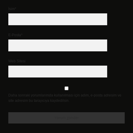
İsim*
E-Posta*
Web Sitesi
Daha sonraki yorumlarımda kullanılması için adım, e-posta adresim ve
site adresim bu tarayıcıya kaydedilsin.