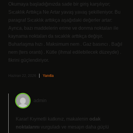
Okumaya başladığınızda sade bir giriş karşılıyor;
Sıcaklık Arttıkça Ne Artar yavaş yavaş şekilleniyor. Bu
paragraf Sıcaklık arttıkça aşağıdaki değerler artar:
Ayrıca, bazı maddelerin erime ve donma noktaları ile
kaynama noktaları da sıcaklık arttıkça değişir.
Buharlaşma hızı . Maksimum nem . Gaz basıncı . Bağıl
nem (ters orantı) . Kütle (ihmal edilebilecek düzeyde) .
fikrini güçlendiriyor.
Haziran 22, 2026
Yanıtla
admin
Karar! Kıymetli katkınız, makalenin
odak
noktalarını
vurguladı ve mesajın daha
güçlü