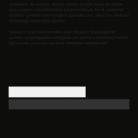
vermektedir. Bu nedenle, sitedeki içerikleri proaktif olarak denetleme
veya araştırma yükümlülüğümüz bulunmamaktadır. Ancak, üyelerimiz
yazdıkları içeriklerin sorumluluğunu taşımakta olup, siteye üye olarak bu
sorumluluğu kabul etmiş sayılırlar.
Hukuka ve yasal düzenlemelere aykırı olduğunu düşündüğünüz
içerikleri,
backlinkpanelicomtr@gmail.com
adresine bildirmeniz halinde,
ilgili içerikler yasal süre içerisinde sitemizden kaldırılacaktır.
Arama