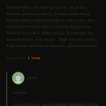
Sıcaklık Arttıkça Ne Artar işlenişi net, ancak bazı
bölümler gereksiz uzatılmış. Burada verilen mesaj
Sıcaklık arttıkça aşağıdaki değerler artar: Ayrıca, bazı
maddelerin erime ve donma noktaları ile kaynama
noktaları da sıcaklık arttıkça değişir. Buharlaşma hızı .
Maksimum nem . Gaz basıncı . Bağıl nem (ters orantı) .
Kütle (ihmal edilebilecek düzeyde) . etrafında dönüyor.
Nisan 15, 2026
Yanıtla
admin
Alperen!
Kıymetli katkınız, yazının
bilimsel değerini
yükseltti