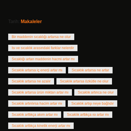
Tarih:
Makaleler
Bir maddenin sıcaklığı artarsa ne olur
Isı ve sıcaklık arasındaki farklar nelerdir
Sıcaklığı artan maddenin hacmi artar mı
Sıcaklık artarsa iç enerji artar mı
Sıcaklık artarsa ne artar
Sıcaklık artarsa ne azalır
Sıcaklık artarsa özkütle ne olur
Sıcaklık artarsa ürün miktarı artar mı
Sıcaklık artınca ne olur
Sıcaklık artırılırsa hacim artar mı
Sıcaklık artışı neye bağlıdır
Sıcaklık arttıkça akım artar mı
Sıcaklık arttıkça ısı artar mı
Sıcaklık arttıkça kinetik enerji artar mı