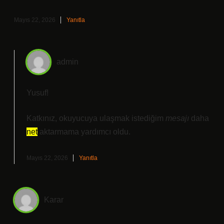
Mayıs 22, 2026
Yanıtla
admin
Yusuf!
Katkınız, okuyucuya ulaşmak istediğim
mesajı
daha
net
aktarmama yardımcı oldu.
Mayıs 22, 2026
Yanıtla
Karar