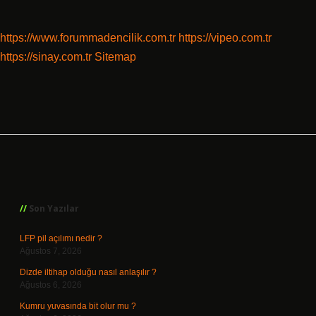
https://www.forummadencilik.com.tr
https://vipeo.com.tr
https://sinay.com.tr
Sitemap
Sidebar
Son Yazılar
LFP pil açılımı nedir ?
Ağustos 7, 2026
Dizde iltihap olduğu nasıl anlaşılır ?
Ağustos 6, 2026
Kumru yuvasında bit olur mu ?