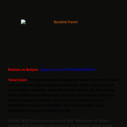
Reklam ve İletişim:
Skype: live:.cid.575569c608265c69
Yasal Uyarı:
Bu internet sitesi, herhangi bir marka, kurum veya şahıs
şirketi ile hiçbir bağlantısı bulunmamaktadır. Sitede yalnızca kendi
hazırladığımız makaleler paylaşılmaktadır. Burada yer alan içerikler
haber niteliği taşımamakta olup, gerçek kurum ve kişiler hakkında
paylaşım yapılmamaktadır. Gerçek kurum ve kişiler ile isim
benzerlikleri tamamen tesadüfidir. Sitemizdeki bilgiler taslak
halindedir ve tavsiye niteliği taşımazlar.
Sitemiz, 5651 Sayılı Kanun gereğince Bilgi Teknolojileri ve İletişim
Kurumu (BTK) tarafından onaylanmış bir Yer Sağlayıcı olarak hizmet