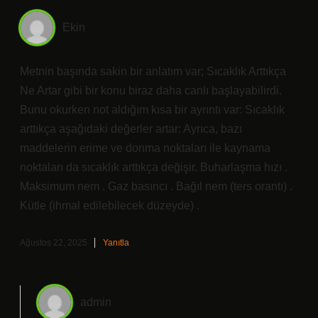
Ekin
Metnin başında sakin bir anlatım var; Sıcaklık Arttıkça
Ne Artar gibi bir konu biraz daha canlı başlayabilirdi.
Bunu okurken not aldığım kısa bir ayrıntı var: Sıcaklık
arttıkça aşağıdaki değerler artar: Ayrıca, bazı
maddelerin erime ve donma noktaları ile kaynama
noktaları da sıcaklık arttıkça değişir. Buharlaşma hızı .
Maksimum nem . Gaz basıncı . Bağıl nem (ters orantı) .
Kütle (ihmal edilebilecek düzeyde) .
Ağustos 22, 2025
Yanıtla
admin