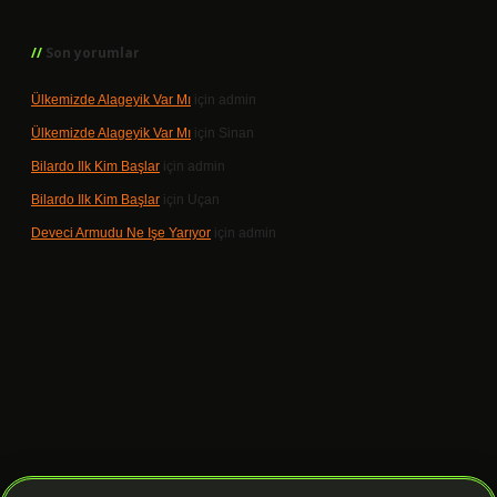
Son yorumlar
Ülkemizde Alageyik Var Mı
için
admin
Ülkemizde Alageyik Var Mı
için
Sinan
Bilardo Ilk Kim Başlar
için
admin
Bilardo Ilk Kim Başlar
için
Uçan
Deveci Armudu Ne Işe Yarıyor
için
admin
ilbet giriş