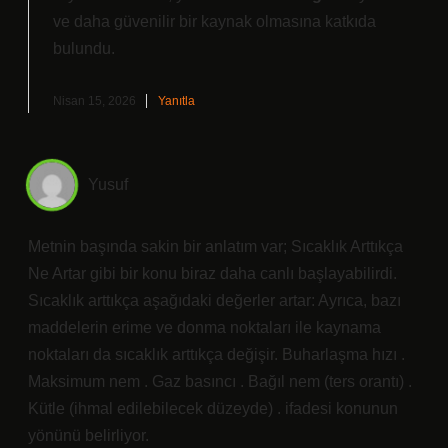
ve daha
güvenilir
bir kaynak olmasına katkıda
bulundu.
Nisan 15, 2026
Yanıtla
Yusuf
Metnin başında sakin bir anlatım var; Sıcaklık Arttıkça
Ne Artar gibi bir konu biraz daha canlı başlayabilirdi.
Sıcaklık arttıkça aşağıdaki değerler artar: Ayrıca, bazı
maddelerin erime ve donma noktaları ile kaynama
noktaları da sıcaklık arttıkça değişir. Buharlaşma hızı .
Maksimum nem . Gaz basıncı . Bağıl nem (ters orantı) .
Kütle (ihmal edilebilecek düzeyde) . ifadesi konunun
yönünü belirliyor.