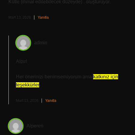
Kütle (ihmal edilebilecek düzeyde) . oluşturuyor.
Mart 13, 2026
Yanıtla
admin
Alpır!
Her önerinizi benimsemiyorum ama
katkınız için
teşekkürler
.
Mart 13, 2026
Yanıtla
Alperen